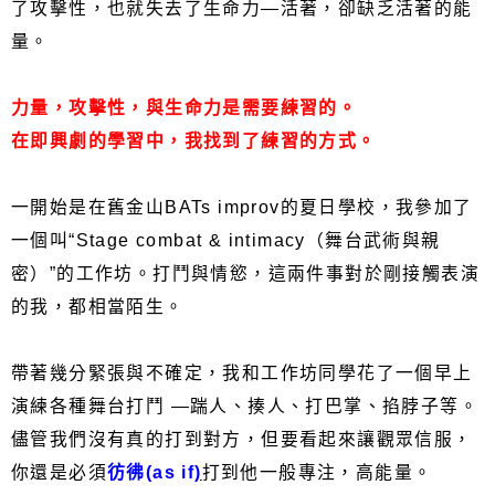
了攻擊性，也就失去了生命力—活著，卻缺乏活著的能
量。
力量，攻擊性，與生命力是需要練習的。
在即興劇的學習中，我找到了練習的方式。
一開始是在舊金山BATs improv的夏日學校，我參加了
一個叫“Stage combat & intimacy（舞台武術與親
密）”的工作坊。打鬥與情慾，這兩件事對於剛接觸表演
的我，都相當陌生。
帶著幾分緊張與不確定，我和工作坊同學花了一個早上
演練各種舞台打鬥
—踹人、揍人、打巴掌、掐脖子等。
儘管我們沒有真的打到對方，但要看起來讓觀眾信服，
你還是必須
彷彿(as if
)
打到他一般專注，高能量。