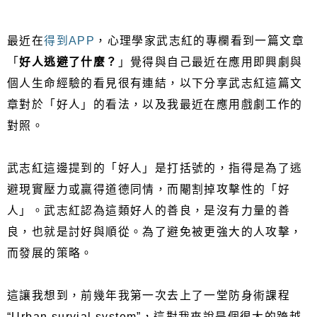
最近在
得到APP
，心理學家武志紅的專欄看到一篇文章
「
好人逃避了什麼？
」覺得與自己最近在應用即興劇與
個人生命經驗的看見很有連結，以下分享武志紅這篇文
章對於「好人」的看法，以及我最近在應用戲劇工作的
對照。
武志紅這邊提到的「好人」是打括號的，指得是為了逃
避現實壓力或贏得道德同情，而閹割掉攻擊性的「好
人」。武志紅認為這類好人的善良，是沒有力量的善
良，也就是討好與順從。為了避免被更強大的人攻擊，
而發展的策略。
這讓我想到，前幾年我第一次去上了一堂防身術課程
“Urban survial system”，這對我來說是個很大的跨越