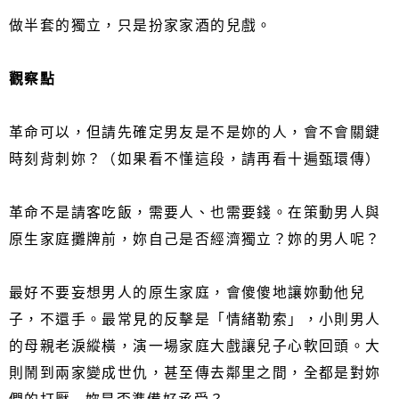
做半套的獨立，只是扮家家酒的兒戲。
觀察點
革命可以，但請先確定男友是不是妳的人，會不會關鍵
時刻背刺妳？（如果看不懂這段，請再看十遍甄環傳）
革命不是請客吃飯，需要人、也需要錢。在策動男人與
原生家庭攤牌前，妳自己是否經濟獨立？妳的男人呢？
最好不要妄想男人的原生家庭，會傻傻地讓妳動他兒
子，不還手。最常見的反擊是「情緒勒索」，小則男人
的母親老淚縱橫，演一場家庭大戲讓兒子心軟回頭。大
則鬧到兩家變成世仇，甚至傳去鄰里之間，全都是對妳