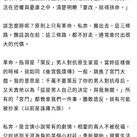
活在恐懼與憂慮之中，清楚明瞭「要改，就得拼命。」
該怎麼辦呢？原則上只有革命、私奔、搬出去，這三條
路。醜話說在前：這三條路，都不好走，通常會付出很
大的代價。
革命，指得是「策反」男人對抗原生家庭。當妳這樣做
的時候，就如同《後宮甄環傳》一般，跳進了宮鬥大
戲。我的意思是：千萬不要策反了你的男人對抗母后，
又天真地以為「這是男人自己的決定，與我無關。」所
有的「宮鬥」都教會我們一件事，膽敢造反，就有可能
被抄家（以前是誅連九族）。
私奔，是言情小說常有的劇情。相愛的兩人不被祝福，
只好逃到天涯海角的某個小村莊，重新開始。現實生活