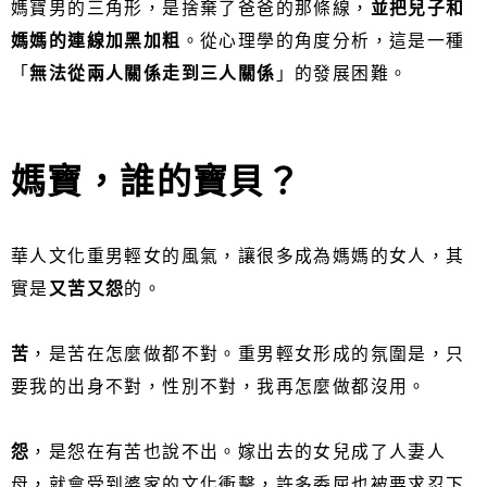
媽寶男的三角形，是捨棄了爸爸的那條線，
並把兒子和
媽媽的連線加黑加粗
。從心理學的角度分析，這是一種
「
無法從兩人關係走到三人關係
」的發展困難。
媽寶，誰的寶貝？
華人文化重男輕女的風氣，讓很多成為媽媽的女人，其
實是
又苦又怨
的。
苦
，是苦在怎麼做都不對。重男輕女形成的氛圍是，只
要我的出身不對，性別不對，我再怎麼做都沒用。
怨
，是怨在有苦也說不出。嫁出去的女兒成了人妻人
母，就會受到婆家的文化衝擊，許多委屈也被要求忍下