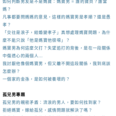
如何判斷男友是不是媽寶：媽寶男 = 誰的寶貝？誰當
媽？
凡事都要問媽媽的意見，這樣的媽寶男是孝順？還是愚
孝？
「交往是浪子，結婚變孝子」真想處理媽寶問題，為什
麼不能只說「他是媽寶他很噁」？
媽寶男為何這麼欠打？失望追打的背後，是在一段關係
中傷透心的兩個人...
我討厭他像個媽寶男，但又離不開這段關係，我到底該
怎麼辦？
一個家的金孫，是如何被養壞的？
孤兒男專題
孤兒男的親密矛盾：流浪的男人，要如何找到家？
拒絕媽寶，嫁給孤兒，感情問題就解決了嗎？