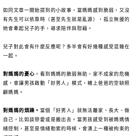
如同文章一開始提到的小故事，當媽媽感到脆弱，又沒
有先生可以依靠時（甚至先生就是亂源），孤立無援的
她會牽起兒子的手，尋求陪伴與慰藉。
兒子對此會有什麼反應呢？多半會有好幾種感受混雜在
一起。
對媽媽的憂心
。看到媽媽的脆弱無助，家不成家的危機
感，會讓男孩啟動「好男人」模式，補上爸爸的空缺照
顧媽媽。
對媽媽的煩躁。
當個「好男人」就無法離家、長大、做
自己，比如談戀愛或是搬出去。當男孩感受到被媽媽情
緒控制，甚至是情緒勒索的時候，會湧上一種被拘束的