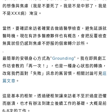
的想像與焦慮（我是不要死了，我是不是中邪了，我是
不是XXX病）淹沒。
當然，要確認來訪者確實去做過醫學檢查，避免延誤就
醫時機。現在有許多醫療夥伴也有概念，會把反覆檢查
無異狀但仍感到焦慮不舒服的個案轉介診所。
.
最簡單的安頓身心方式為"
Grounding
"，我在即興劇工
作坊會教的「再一次！」，也是一種身心狀態的轉換，
改寫我們面對「失敗」訊息的舊習慣，相關討論可見
這
篇文章
。
這是基本的框架，透過硬框架讓來訪者不至於過度恐懼
而崩潰，也才有辦法到建立後續工作的基礎。大概是前
6-8次的工作。