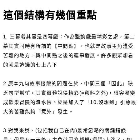
這個結構有幾個重點
1. 三幕戲其實是四幕戲：作為整齣戲最精彩之處，第二
幕其實同時有所謂的【中間點】，也就是故事主角遭受
苦難的地方，與中間點之後的連串發展。許多觀眾想看
的就是這邊的七上八下
2.原本九句故事接龍的問題在於，中間三個「因此」缺
乏句型幫忙，其實很難說得精彩(=意料之外)，很容易變
成歡樂冒險的流水帳。於是加入了「10.沒想到」引導最
大的苦難能夠「意外」發生。
3.對我來說，(包括我自己在內)最常忽略的關鍵錯誤
是：但是有一天後，主角就因為契機(導師)上路了，如