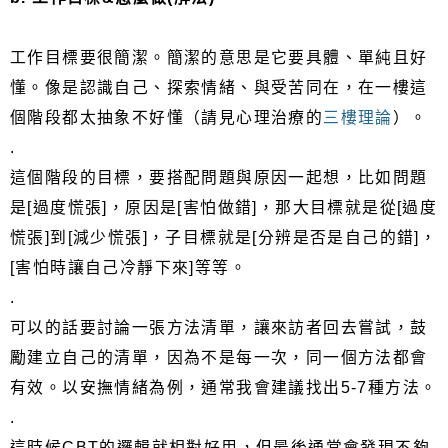
工作目標要很簡潔。簡潔的意思是它要具體、單純且好
懂。像是認識自己、探索情緒、與受苦同在，在一樓這
個階段都太抽象不好懂（請見心理治療的
三樓理論
）。
.
這個階段的目標，要搭配問題與原因一起想，比如問題
是[過度慌張]，原因是[害怕做錯]，那大目標就是從[過度
慌張]到[減少慌張]，子目標就是[分辨是否是自己的錯]，
[害怕時讓自己冷靜下來]等等。
.
可以的話要討論一張方法清單，讓來訪者回去嘗試，鼓
勵建立自己的清單，因為不是每一次，同一個方法都會
有效。以安撫情緒為例，通常我會建議找出5-7種方法。
.
這時候CBT的邏輯就相對好用，但最後通常會發現不夠