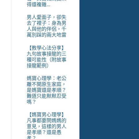
得還複雜...
男人愛面子，卻失
去了裡子：身為男
人與他的伴侶，千
萬別踩的兩大地雷
【教學心法分享】
九句故事接龍的三
種可能性（附故事
接龍範例）
媽寶心理學：老公
離不開原生家庭，
是媽寶還是孝順？
難道只能默默忍受
嗎？
【媽寶男心理學】
凡事都要問媽媽的
意見，這樣的男人
是孝順？還是愚
孝？