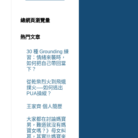
總網頁瀏覽量
熱門文章
30 種 Grounding 練
習：情緒來襲時，
如何把自己帶回當
下？
從乾柴烈火到飛蛾
撲火──如何逃出
PUA操縱？
王家齊 個人簡歷
大家都在討論媽寶
男，難道就沒有媽
寶女嗎？》母女糾
葛，其實比媽寶來