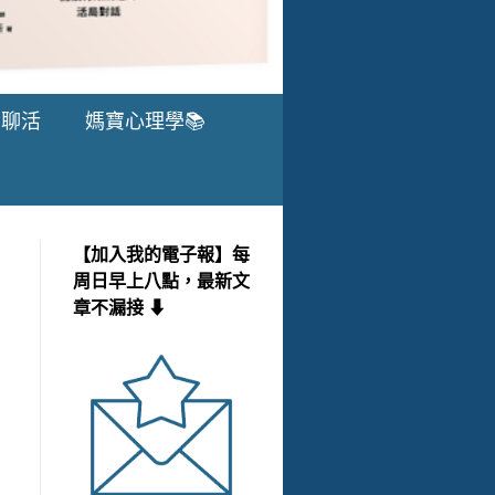
愛聊活
媽寶心理學📚
【加入我的電子報】每
周日早上八點，最新文
章不漏接 ⬇