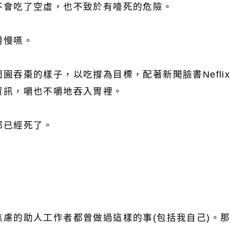
不會吃了空虛，也不致於有噎死的危險。
嚼慢嚥。
圇吞棗的樣子，以吃撐為目標，配著新聞臉書Nefli
資訊，嚼也不嚼地吞入胃裡。
都已經死了。
慮的助人工作者都曾做過這樣的事(包括我自己)。