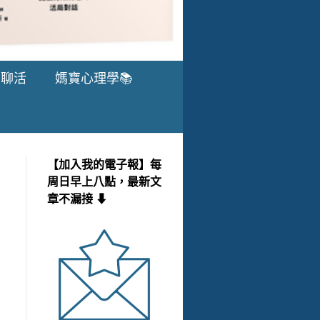
愛聊活
媽寶心理學📚
【加入我的電子報】每
周日早上八點，最新文
章不漏接 ⬇