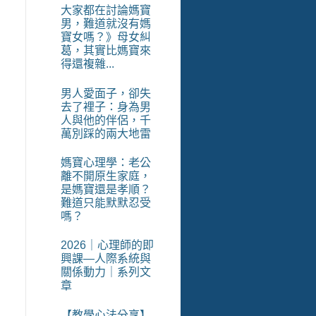
大家都在討論媽寶
男，難道就沒有媽
寶女嗎？》母女糾
葛，其實比媽寶來
得還複雜...
男人愛面子，卻失
x
去了裡子：身為男
人與他的伴侶，千
萬別踩的兩大地雷
媽寶心理學：老公
離不開原生家庭，
是媽寶還是孝順？
難道只能默默忍受
嗎？
2026｜心理師的即
興課—人際系統與
關係動力｜系列文
章
那
【教學心法分享】