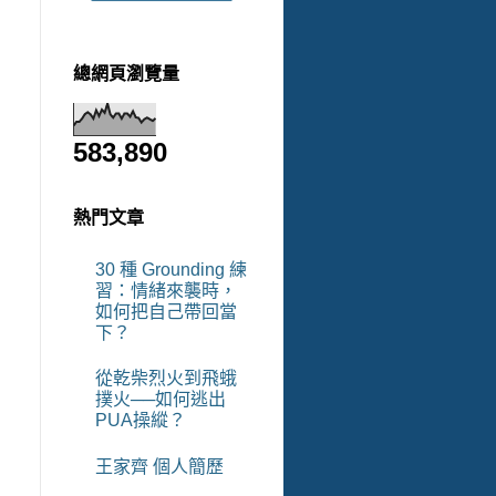
總網頁瀏覽量
583,890
熱門文章
30 種 Grounding 練
習：情緒來襲時，
如何把自己帶回當
下？
從乾柴烈火到飛蛾
撲火──如何逃出
PUA操縱？
王家齊 個人簡歷