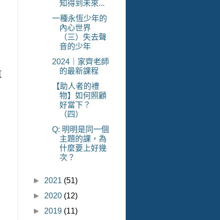
知得到未來...
一種永恆少年的
二
內心世界
（三）失去聲
音的少年
2024｜家齊老師
的最新課程
直
【助人者的禮
物】如何照顧
好當下？
（四）
Q: 明明是同一個
主題的課，為
什麼要上好幾
次？
►
2021
(51)
►
2020
(12)
►
2019
(11)