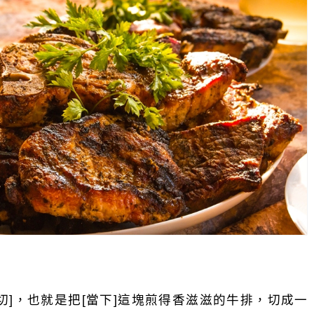
切]，也就是把[當下]這塊煎得香滋滋的牛排，切成一